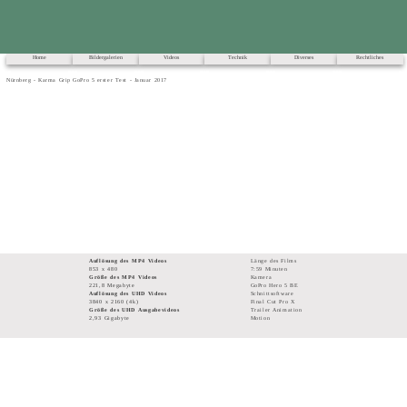
Home
Bildergalerien
Videos
Technik
Diverses
Rechtliches
Nürnberg - Karma Grip GoPro 5 erster Test - Januar 2017
Länge des Films
Auflösung des MP4 Videos
7:59 Minuten
853 x 480
Kamera
Größe des MP4 Videos
GoPro Hero 5 BE
221,8 Megabyte
Schnittsoftware
Auflösung des UHD Videos
Final Cut Pro X
3840 x 2160 (4k)
Trailer Animation
Größe des UHD Ausgabevideos
Motion
2,93 Gigabyte
© 2000 - 2024
Alle Fotos, Videos und Texte sind unser geistiges Eigentum. Sie dürfen ausnahmslos nur nach Rücksprache mit uns verwendet werden!