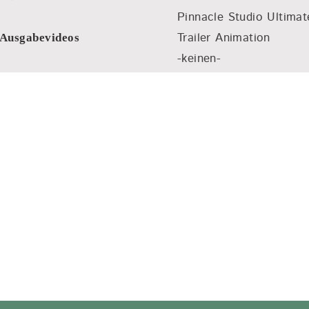
Avid Studio 1
Pinnacle Studio Ultimat
Pinnacle Studio Ultimat
Pinnacle Studio Ultimat
Trailer Animation
Trailer Animation
Trailer Animation
Trailer Animation
Ausgabevideos
-keinen-
-keinen-
-keinen-
-keinen-