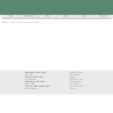
Home
Bildergalerien
Videos
Technik
Diverses
Rechtliches
Nürnberg - Erster Zeitraffer Test mit der GoPro
Auflösung des MP4 Videos
Länge des Films
700 x 394
0:47 Minuten
Größe des MP4 Videos
Kamera
12,6 Megabyte
GoPro Hero 3 BE
Auflösung des HD Videos
Schnittsoftware
1920 x 1080
Avid Studio 1
Größe des UHD Ausgabevideos
Trailer Animation
160,0 Megabyte
-keinen-
© 2000 - 2024
Alle Fotos, Videos und Texte sind unser geistiges Eigentum. Sie dürfen ausnahmslos nur nach Rücksprache mit uns verwendet werden!