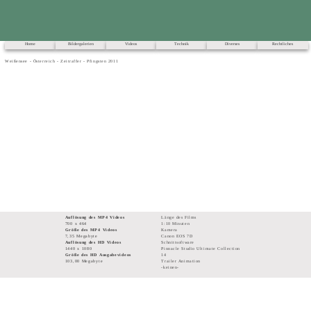
Home
Bildergalerien
Videos
Technik
Diverses
Rechtliches
Weißensee - Österreich - Zeitraffer - Pfingsten 2011
Auflösung des MP4 Videos
Länge des Films
700 x 464
1:10 Minuten
Größe des MP4 Videos
Kamera
7,35 Megabyte
Canon EOS 7D
Auflösung des HD Videos
Schnittsoftware
1440 x 1080
Pinnacle Studio Ultimate Collection
Größe des HD Ausgabevideos
14
103,00 Megabyte
Trailer Animation
-keinen-
© 2000 - 2024
Alle Fotos, Videos und Texte sind unser geistiges Eigentum. Sie dürfen ausnahmslos nur nach Rücksprache mit uns verwendet werden!