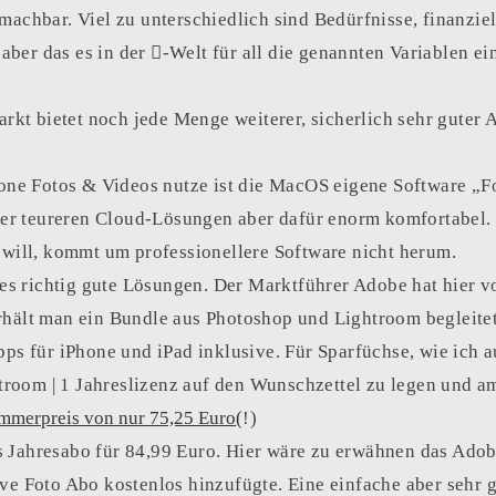
machbar. Viel zu unterschiedlich sind Bedürfnisse, finanzie
 aber das es in der -Welt für all die genannten Variablen e
arkt bietet noch jede Menge weiterer, sicherlich sehr guter 
hone Fotos & Videos nutze ist die MacOS eigene Software „Fo
 der teureren Cloud-Lösungen aber dafür enorm komfortabel
 will, kommt um professionellere Software nicht herum.
 es richtig gute Lösungen. Der Marktführer Adobe hat hier v
rhält man ein Bundle aus Photoshop und Lightroom begleite
ps für iPhone und iPad inklusive. Für Sparfüchse, wie ich au
oom | 1 Jahreslizenz auf den Wunschzettel zu legen und a
mmerpreis von nur 75,25 Euro
(
!)
 Jahresabo für 84,99 Euro. Hier wäre zu erwähnen das Adob
ve Foto Abo kostenlos hinzufügte. Eine einfache aber sehr 