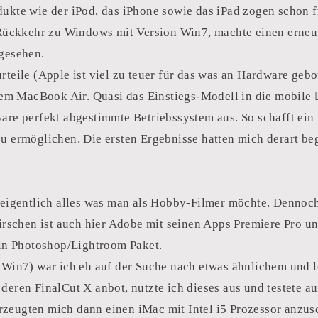
ukte wie der iPod, das iPhone sowie das iPad zogen schon f
 Rückkehr zu Windows mit Version Win7, machte einen erneut
bgesehen.
eile (Apple ist viel zu teuer für das was an Hardware gebote
nem MacBook Air. Quasi das Einstiegs-Modell in die mobile 
are perfekt abgestimmte Betriebssystem aus. So schafft ein
 ermöglichen. Die ersten Ergebnisse hatten mich derart beg
 eigentlich alles was man als Hobby-Filmer möchte. Dennoc
irschen ist auch hier Adobe mit seinen Apps Premiere Pro un
ein Photoshop/Lightroom Paket.
 Win7) war ich eh auf der Suche nach etwas ähnlichem und le
eren FinalCut X anbot, nutzte ich dieses aus und testete au
berzeugten mich dann einen iMac mit Intel i5 Prozessor anzu