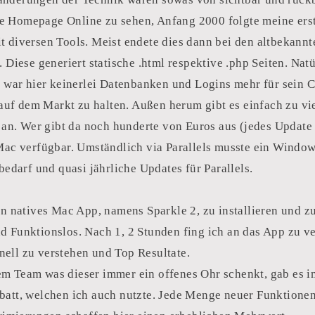
lte Homepage Online zu sehen, Anfang 2000 folgte meine erst
 diversen Tools. Meist endete dies dann bei den altbekann
 Diese generiert statische .html respektive .php Seiten. Nat
l war hier keinerlei Datenbanken und Logins mehr für sein 
 auf dem Markt zu halten. Außen herum gibt es einfach zu vi
n an. Wer gibt da noch hunderte von Euros aus (jedes Update
Mac verfügbar. Umständlich via Parallels musste ein Windo
bedarf und quasi jährliche Updates für Parallels.
n natives Mac App, namens Sparkle 2, zu installieren und zu
und Funktionslos. Nach 1, 2 Stunden fing ich an das App zu ve
hnell zu verstehen und Top Resultate.
m Team was dieser immer ein offenes Ohr schenkt, gab es 
att, welchen ich auch nutzte. Jede Menge neuer Funktionen 