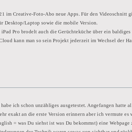
21 im Creative-Foto-Abo neue Apps. Für den Videoschnitt gi
r Desktop/Laptop sowie die mobile Version.
Pad Pro brodelt auch die Gerüchteküche über ein baldiges 
 Cloud kann man so sein Projekt jederzeit im Wechsel der Ha
r habe ich schon unzähliges ausgetestet. Angefangen hatte a
hr exakt an die erste Version erinnern aber ich vermute es 
lish = was Du siehst ist was Du bekommst) eine Webpage zu
Veränderungen der Technik waren sowas von sichtbar und rück